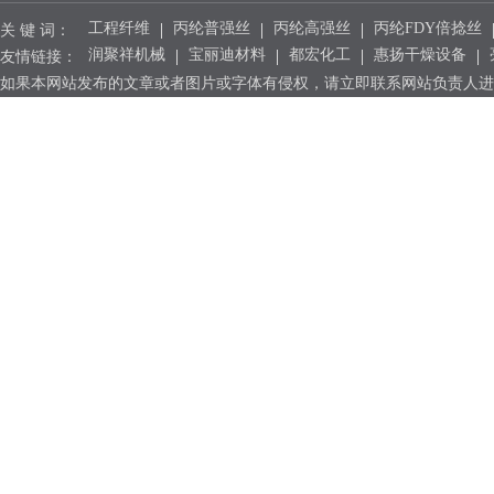
工程纤维
丙纶普强丝
丙纶高强丝
丙纶FDY倍捻丝
关 键 词：
润聚祥机械
宝丽迪材料
都宏化工
惠扬干燥设备
友情链接：
如果本网站发布的文章或者图片或字体有侵权，请立即联系网站负责人进行删除，联系人：