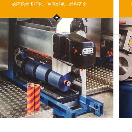
的丙纶丝多样化，色泽鲜艳，品种齐全