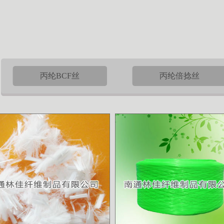
丙纶BCF丝
丙纶倍捻丝